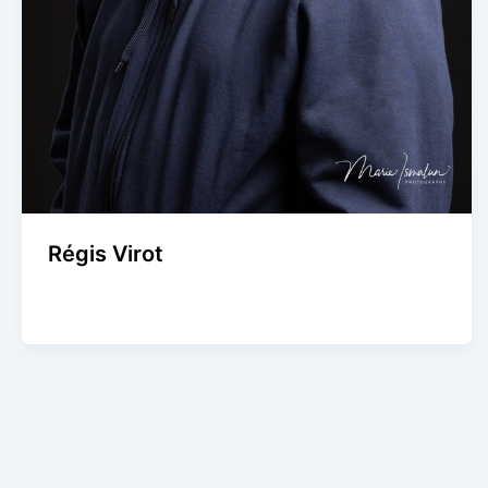
Régis Virot
Agence Artistique Bernard Borie
/
22 août 2024