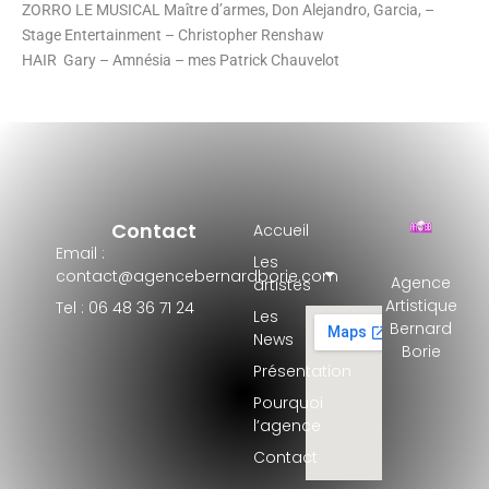
ZORRO LE MUSICAL Maître d’armes, Don Alejandro, Garcia, –
Stage Entertainment – Christopher Renshaw
HAIR Gary – Amnésia – mes Patrick Chauvelot
Contact
Accueil
Email :
Les
contact@agencebernardborie.com
Agence
artistes
Artistique
Tel : 06 48 36 71 24
Les
Bernard
News
Borie
Présentation
Pourquoi
l’agence
Contact