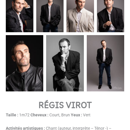
RÉGIS VIROT
Taille :
1m72
C
heveux :
Court, Brun
Yeux :
Vert
Activités artistiques :
Chant (auteur, interprète – Ténor -) –