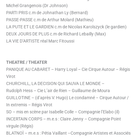
Michel Grangenois (Dr Johnson)
PARTI PRIS c.m de Johnathan Ly (Bernard)
PASSE-PASSE c.m de Arthur Molard (Mathieu)
LA PUTE ET LE GARDIEN c.m de Nicolas Karolszyck (le gardien)
DEUX JOURS DE PLUS c.m de Richard Lebailly (Max)
LA VIE D’ARTISTE réal Marc Fitoussi
THEATRE / THEATER
PANIQUE AU CABARET – Harry Loyal – Cie Cirque Autour – Régis
Virot
CHURCHILL, LA DECISION QUI SAUVA LE MONDE –
Rudolph Hess – Cie L’air de Rien – Guillaume de Moura
GUILLOTINE – (d’après V. Hugo) Le condamné – Cirque Autour /
In extremis – Régis Virot
SO – mis en scène par Isabelle Colle – Compagnie l’Elabo (il)
INCERTAIN CORPS – m.e.s : Claire Jenny – Compagnie Point
virgule (Régis)
BLATNOÏ – m.e.s : Pétia Vaillant –Compagnie Artistes et Associés