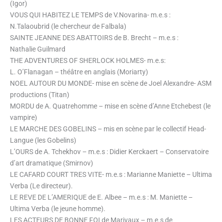
(Igor)
VOUS QUI HABITEZ LE TEMPS de V.Novarina- m.e.s :
N.Talaoubrid (le chercheur de Falbala)
SAINTE JEANNE DES ABATTOIRS de B. Brecht – m.e.s :
Nathalie Guilmard
THE ADVENTURES OF SHERLOCK HOLMES- m.e.s:
L. O’Flanagan – théâtre en anglais (Moriarty)
NOEL AUTOUR DU MONDE- mise en scène de Joel Alexandre- ASM
productions (Titan)
MORDU de A. Quatrehomme – mise en scène d’Anne Etchebest (le
vampire)
LE MARCHE DES GOBELINS – mis en scène par le collectif Head-
Langue (les Gobelins)
L’OURS de A. Tchekhov – m.e.s : Didier Kerckaert – Conservatoire
d’art dramatique (Smirnov)
LE CAFARD COURT TRES VITE- m.e.s : Marianne Maniette – Ultima
Verba (Le directeur).
LE REVE DE L’AMERIQUE de E. Albee – m.e.s : M. Maniette –
Ultima Verba (le jeune homme).
LES ACTEURS DE BONNE FOI de Marivaux – m.e.s de