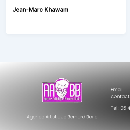
Jean-Marc Khawam
Agence Artistique Bernard Borie
/
22 août 2024
Email :
contact
Tel : 06 
Agence Artistique Bernard Borie