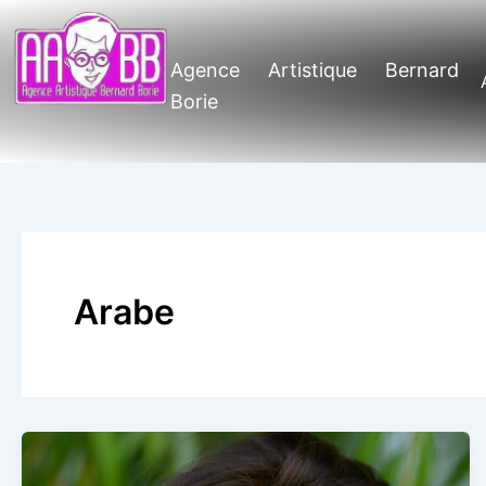
Aller
au
contenu
Agence Artistique Bernard
Borie
Arabe