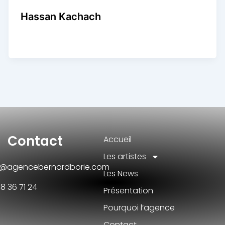
Hassan Kachach
Agence Artistique Bernard Borie
/
22 août 2024
Contact
Accueil
Les artistes
@agencebernardborie.com
Les News
48 36 71 24
Présentation
Pourquoi l’agence
Contact