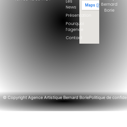
Les
Bernard
News
Borie
Présentation
Pourquoi
l’agence
Contact
© Copyright Agence Artistique Bernard Borie
Politique de confiden