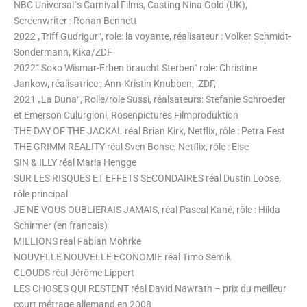
NBC Universal´s Carnival Films, Casting Nina Gold (UK),
Screenwriter : Ronan Bennett
2022 „Triff Gudrigur“, role: la voyante, réalisateur : Volker Schmidt-
Sondermann, Kika/ZDF
2022“ Soko Wismar-Erben braucht Sterben“ role: Christine
Jankow, réalisatrice:, Ann-Kristin Knubben, ZDF,
2021 „La Duna“, Rolle/role Sussi, réalsateurs: Stefanie Schroeder
et Emerson Culurgioni, Rosenpictures Filmproduktion
THE DAY OF THE JACKAL réal Brian Kirk, Netflix, rôle : Petra Fest
THE GRIMM REALITY réal Sven Bohse, Netflix, rôle : Else
SIN & ILLY réal Maria Hengge
SUR LES RISQUES ET EFFETS SECONDAIRES réal Dustin Loose,
rôle principal
JE NE VOUS OUBLIERAIS JAMAIS, réal Pascal Kané, rôle : Hilda
Schirmer (en francais)
MILLIONS réal Fabian Möhrke
NOUVELLE NOUVELLE ECONOMIE réal Timo Semik
CLOUDS réal Jérôme Lippert
LES CHOSES QUI RESTENT réal David Nawrath – prix du meilleur
court métrage allemand en 2008