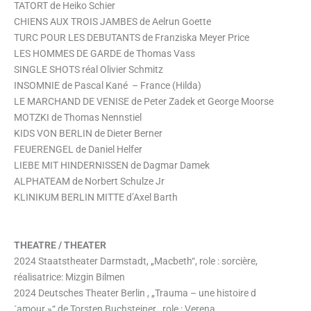
TATORT de Heiko Schier
CHIENS AUX TROIS JAMBES de Aelrun Goette
TURC POUR LES DEBUTANTS de Franziska Meyer Price
LES HOMMES DE GARDE de Thomas Vass
SINGLE SHOTS réal Olivier Schmitz
INSOMNIE de Pascal Kané – France (Hilda)
LE MARCHAND DE VENISE de Peter Zadek et George Moorse
MOTZKI de Thomas Nennstiel
KIDS VON BERLIN de Dieter Berner
FEUERENGEL de Daniel Helfer
LIEBE MIT HINDERNISSEN de Dagmar Damek
ALPHATEAM de Norbert Schulze Jr
KLINIKUM BERLIN MITTE d’Axel Barth
THEATRE / THEATER
2024 Staatstheater Darmstadt, „Macbeth“, role : sorcière,
réalisatrice: Mizgin Bilmen
2024 Deutsches Theater Berlin , „Trauma – une histoire d
´amour »“ de Torsten Buchsteiner , role : Verena,