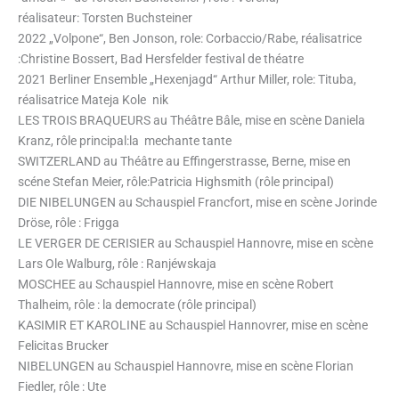
réalisateur: Torsten Buchsteiner
2022 „Volpone“, Ben Jonson, role: Corbaccio/Rabe, réalisatrice
:Christine Bossert, Bad Hersfelder festival de théatre
2021 Berliner Ensemble „Hexenjagd“ Arthur Miller, role: Tituba,
réalisatrice Mateja Kole
ž
nik
LES TROIS BRAQUEURS au Théâtre Bâle, mise en scène Daniela
Kranz, rôle principal:la mechante tante
SWITZERLAND au Théâtre au Effingerstrasse, Berne, mise en
scéne Stefan Meier, rôle:Patricia Highsmith (rôle principal)
DIE NIBELUNGEN au Schauspiel Francfort, mise en scène Jorinde
Dröse, rôle : Frigga
LE VERGER DE CERISIER au Schauspiel Hannovre, mise en scène
Lars Ole Walburg, rôle : Ranjéwskaja
MOSCHEE au Schauspiel Hannovre, mise en scène Robert
Thalheim, rôle : la democrate (rôle principal)
KASIMIR ET KAROLINE au Schauspiel Hannovrer, mise en scène
Felicitas Brucker
NIBELUNGEN au Schauspiel Hannovre, mise en scène Florian
Fiedler, rôle : Ute