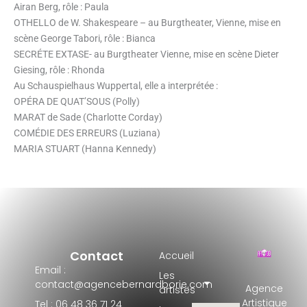
Airan Berg, rôle : Paula
OTHELLO de W. Shakespeare – au Burgtheater, Vienne, mise en
scène George Tabori, rôle : Bianca
SECRÉTE EXTASE- au Burgtheater Vienne, mise en scène Dieter
Giesing, rôle : Rhonda
Au Schauspielhaus Wuppertal, elle a interprétée :
OPÉRA DE QUAT’SOUS (Polly)
MARAT de Sade (Charlotte Corday)
COMÉDIE DES ERREURS (Luziana)
MARIA STUART (Hanna Kennedy)
Contact
Accueil
Email :
Les
contact@agencebernardborie.com
Agence
artistes
Artistique
Tel : 06 48 36 71 24