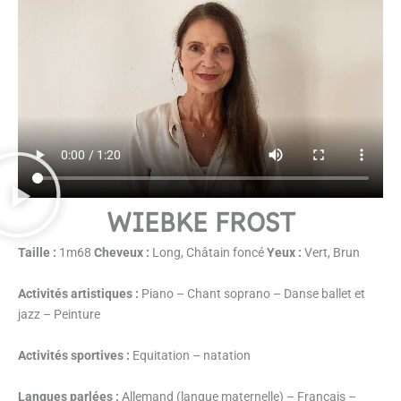
WIEBKE FROST
Taille :
1m68
C
heveux :
Long, Châtain foncé
Yeux :
Vert, Brun
Activités artistiques :
Piano – Chant soprano – Danse ballet et
jazz – Peinture
Activités sportives :
Equitation – natation
Langues parlées :
Allemand (langue maternelle) – Français –