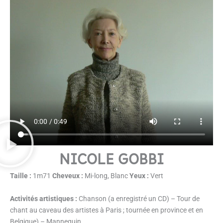
NICOLE GOBBI
Taille :
1m71
C
heveux :
Mi-long, Blanc
Yeux :
Vert
Activités artistiques :
Chanson (a enregistré un CD) – Tour de
chant au caveau des artistes à Paris ; tournée en province et en
Belgique) – Mannequin