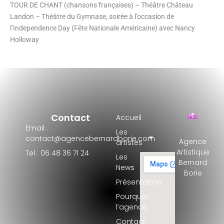
TOUR DE CHANT (chansons françaises) – Théâtre Château
Landon – Théâtre du Gymnase, soirée à l’occasion de
l’Independence Day (Fête Nationale Américaine) avec Nancy
Holloway
Contact
Accueil
Email :
Les
contact@agencebernardborie.com
Agence
artistes
Artistique
Tel : 06 48 36 71 24
Les
Bernard
News
Borie
Présentation
Pourquoi
l’agence
Contact