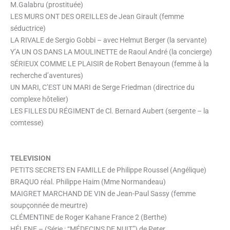
M.Galabru (prostituée)
LES MURS ONT DES OREILLES de Jean Girault (femme
séductrice)
LA RIVALE de Sergio Gobbi – avec Helmut Berger (la servante)
Y’A UN OS DANS LA MOULINETTE de Raoul André (la concierge)
SÉRIEUX COMME LE PLAISIR de Robert Benayoun (femme à la
recherche d’aventures)
UN MARI, C’EST UN MARI de Serge Friedman (directrice du
complexe hôtelier)
LES FILLES DU RÉGIMENT de Cl. Bernard Aubert (sergente – la
comtesse)
TELEVISION
PETITS SECRETS EN FAMILLE de Philippe Roussel (Angélique)
BRAQUO réal. Philippe Haim (Mme Normandeau)
MAIGRET MARCHAND DE VIN de Jean-Paul Sassy (femme
soupçonnée de meurtre)
CLÉMENTINE de Roger Kahane France 2 (Berthe)
HÉLENE – (Série : “MÉDECINS DE NUIT”) de Peter