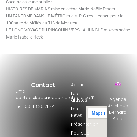
Spectacles jeune public :
HISTOIRES DE MARINS mise en scène Marie-Noëlle Peters
UN FANTOME DANS LE MÉTRO m.e.s. P. Giros – conçu pour le
100naire de Méliès au TJS de Montreuil
LE LONG VOYAGE DU PINGOUIN VERS LA JUNGLE mise en scène
Marie-Isabelle Heck
Contact
Accueil
Email :
Les
contact@agencebernardborie.com
Agence
artistes
Artistique
Tel : 06 48 36 71 24
Les
Bernard
News
Borie
Présentation
Pourquoi