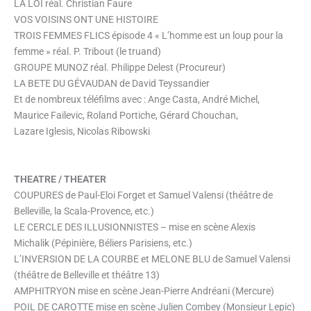
LA LOI réal. Christian Faure
VOS VOISINS ONT UNE HISTOIRE
TROIS FEMMES FLICS épisode 4 « L’homme est un loup pour la
femme » réal. P. Tribout (le truand)
GROUPE MUNOZ réal. Philippe Delest (Procureur)
LA BETE DU GÉVAUDAN de David Teyssandier
Et de nombreux téléfilms avec : Ange Casta, André Michel,
Maurice Failevic, Roland Portiche, Gérard Chouchan,
Lazare Iglesis, Nicolas Ribowski
THEATRE / THEATER
COUPURES de Paul-Eloi Forget et Samuel Valensi (théâtre de
Belleville, la Scala-Provence, etc.)
LE CERCLE DES ILLUSIONNISTES – mise en scène Alexis
Michalik (Pépinière, Béliers Parisiens, etc.)
L’INVERSION DE LA COURBE et MELONE BLU de Samuel Valensi
(théâtre de Belleville et théâtre 13)
AMPHITRYON mise en scène Jean-Pierre Andréani (Mercure)
POIL DE CAROTTE mise en scène Julien Combey (Monsieur Lepic)